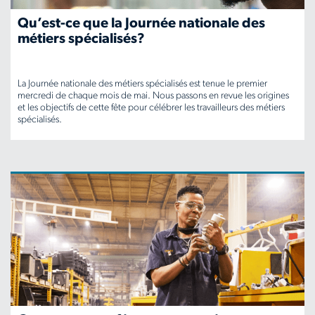
need-
Qu’est-ce que la Journée nationale des
to-
métiers spécialisés?
succeed
La Journée nationale des métiers spécialisés est tenue le premier
mercredi de chaque mois de mai. Nous passons en revue les origines
et les objectifs de cette fête pour célébrer les travailleurs des métiers
spécialisés.
www.aerotek.com/fr-
ca/insights/what-
is-
national-
skilled-
trades-
day