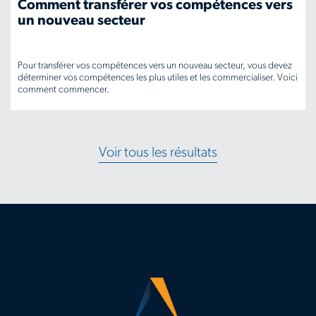
Comment transférer vos compétences vers
un nouveau secteur
Pour transférer vos compétences vers un nouveau secteur, vous devez
déterminer vos compétences les plus utiles et les commercialiser. Voici
comment commencer.
www.aerotek.com/fr-
ca/insights/how-
Voir tous les résultats
to-
transfer-
your-
skills-
to-
a-