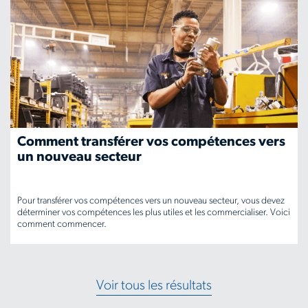
ca/insights/what-
is-
national-
skilled-
trades-
day
Comment transférer vos compétences vers
un nouveau secteur
Pour transférer vos compétences vers un nouveau secteur, vous devez
déterminer vos compétences les plus utiles et les commercialiser. Voici
comment commencer.
www.aerotek.com/fr-
ca/insights/how-
Voir tous les résultats
to-