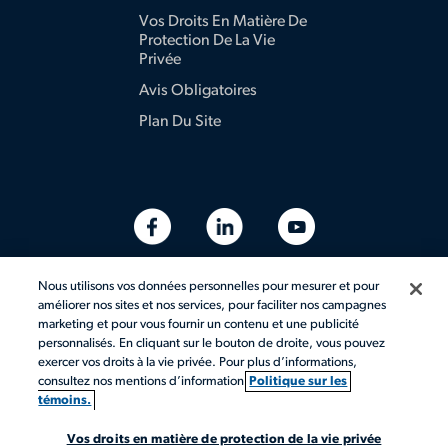
Vos Droits En Matière De
Protection De La Vie
Privée
Avis Obligatoires
Plan Du Site
Nous utilisons vos données personnelles pour mesurer et pour
améliorer nos sites et nos services, pour faciliter nos campagnes
marketing et pour vous fournir un contenu et une publicité
personnalisés. En cliquant sur le bouton de droite, vous pouvez
exercer vos droits à la vie privée. Pour plus d’informations,
consultez nos mentions d’information
Politique sur les
témoins.
© 2026 Aerotek, Inc. Tous droits réservés.
Vos droits en matière de protection de la vie privée