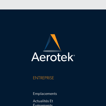
transfer-
your-
skills-
to-
a-
new-
industry
ENTREPRISE
Emplacements
Actualités Et
Événements