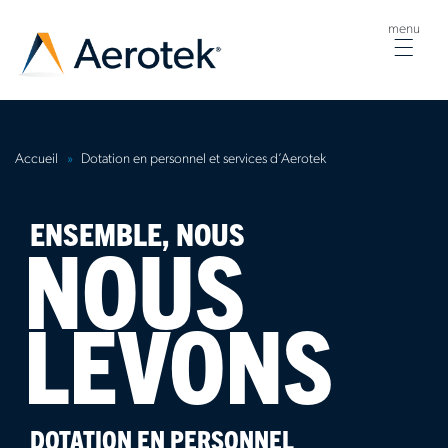
menu
Togg
navig
Accueil
Dotation en personnel et services d’Aerotek
ENSEMBLE, NOUS
NOUS
LEVONS
DOTATION EN PERSONNEL