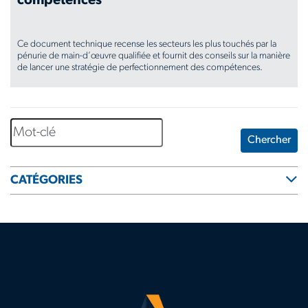
compétences
remote-
Ce document technique recense les secteurs les plus touchés par la
worksites
pénurie de main-d’œuvre qualifiée et fournit des conseils sur la manière
de lancer une stratégie de perfectionnement des compétences.
www.aerotek.com/fr-
ca/insights/futureproof-
Chercher
how-
upskilling-
CATÉGORIES
can-
ease-
the-
skills-
gap-