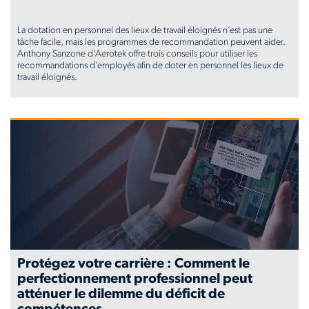
La dotation en personnel des lieux de travail éloignés n’est pas une
tâche facile, mais les programmes de recommandation peuvent aider.
Anthony Sanzone d’Aerotek offre trois conseils pour utiliser les
recommandations d’employés afin de doter en personnel les lieux de
travail éloignés.
www.aerotek.com/fr-
ca/insights/3-
tips-
for-
using-
employee-
referrals-
Protégez votre carrière : Comment le
perfectionnement professionnel peut
to-
atténuer le dilemme du déficit de
staff-