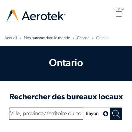
menu
Togg
navig
Accueil
Nos bureaux dans le monde
Canada
Ontario
Ontario
Rechercher des bureaux locaux
Ville,
Rayon
province/territoire