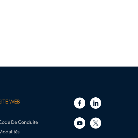
SITE WEB
Code De Conduite
Modalités