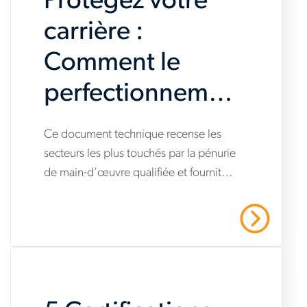
Protégez votre
data-
carrière :
center-
Comment le
warranty-
perfectionnement
success
professionnel
www.aerotek.com/fr-
Ce document technique recense les
peut atténuer le
secteurs les plus touchés par la pénurie
ca/insights/futureproof-
de main-d’œuvre qualifiée et fournit
dilemme du
how-
des conseils sur la manière de lancer
upskilling-
déficit de
une stratégie de perfectionnement des
En Savoir Plus
compétences.
can-
compétences
ease-
the-