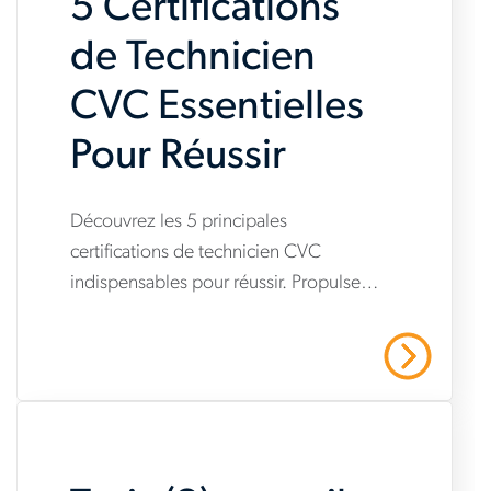
5 Certifications
skills-
gap-
de Technicien
dilemma
CVC Essentielles
Pour Réussir
www.aerotek.com/fr-
Découvrez les 5 principales
certifications de technicien CVC
ca/insights/5-
indispensables pour réussir. Propulsez
hvac-
votre carrière grâce à ces qualifications
technician-
essentielles! Contactez Aerotek dès
En Savoir Plus
maintenant.
certifications-
youll-
need-