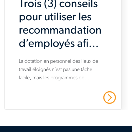
Trois (3) conseils
to-
succeed
pour utiliser les
recommandations
d’employés afin
de doter en
www.aerotek.com/fr-
La dotation en personnel des lieux de
personnel les
travail éloignés n’est pas une tâche
ca/insights/3-
facile, mais les programmes de
lieux de travail
tips-
recommandation peuvent aider.
for-
éloignés
Anthony Sanzone d’Aerotek offre trois
En Savoir Plus
conseils pour utiliser les
using-
recommandations d’employés afin de
employee-
doter en personnel les lieux de travail
referrals-
éloignés.