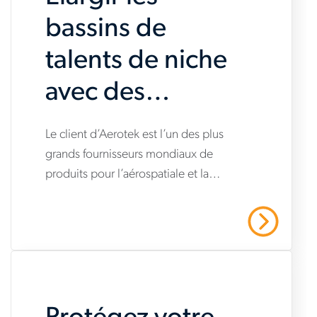
bassins de
talents de niche
avec des
solutions
www.aerotek.com/fr-
Le client d’Aerotek est l’un des plus
créatives
grands fournisseurs mondiaux de
ca/insights/rapid-
produits pour l’aérospatiale et la
and-
défense.
strategic-
En Savoir Plus
skilled-
technician-
deployment-
secures-