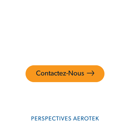
organisations à relever le défi de leurs
projets les plus exigeants.
Nous pouvons aussi vous aider à répondre
à vos besoins de dotation les plus
complexes grâce à nos solutions de
dotation en construction..
Contactez-Nous
PERSPECTIVES AEROTEK