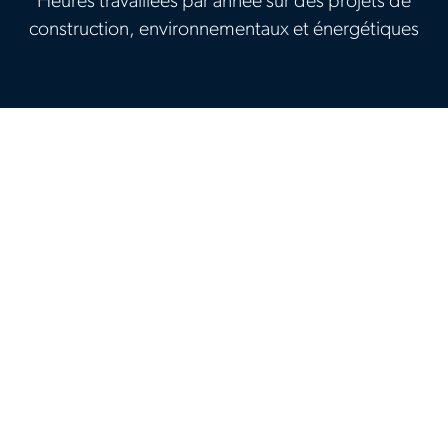
Heures travaillées par année sur des projets de
construction, environnementaux et énergétiques
Accomplissez plus
grâce au soutien à la
construction
À une époque où les entreprises cherchent
à saisir les opportunités offertes par les
avancées technologiques et l’authorisation,
la pratique de services de soutien à la
construction d’Aerotek aide les