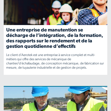
reporting-
solutions-
power-
Une entreprise de manutention se
growth-
décharge de l’intégration, de la formation,
des rapports sur le rendement et de la
of-
gestion quotidienne d’effectifs
global-
Le client d’Aerotek est une entreprise à service complet et multi-
technology-
métiers qui offre des services de mécanique de
chantier/d’échafaudage, de conception mécanique, de fabrication sur
mesure, de tuyauterie industrielle et de gestion de projets.
company
www.aerotek.com/fr-
ca/insights/material-
handling-
company-