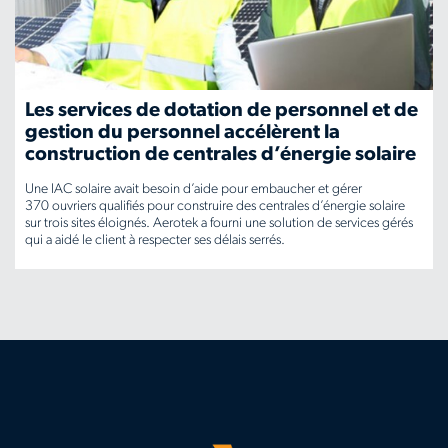
offloads-
onboarding-
training-
Les services de dotation de personnel et de
reporting-
gestion du personnel accélèrent la
construction de centrales d’énergie solaire
workforce-
Une IAC solaire avait besoin d’aide pour embaucher et gérer
management
370 ouvriers qualifiés pour construire des centrales d’énergie solaire
sur trois sites éloignés. Aerotek a fourni une solution de services gérés
qui a aidé le client à respecter ses délais serrés.
www.aerotek.com/fr-
ca/insights/staffing-
and-
workforce-
services-