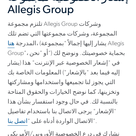
Allegis Group
تلتزم مجموعة Allegis Group وشركات
المجموعة، وشركات مجموعتها التي تضم تلك
، (يشار إليها إجمالاً "بمجموعة Allegis
المدرجة
هنا
Group"، أو "نحن") بحماية خصوصيتك. ونوضح لك
في "إشعار الخصوصية عبر الإنترنت" هذا (يشار
إليه فيما بعد "بالإشعار") المعلومات الخاصة بك
التي يجوز لنا تجميعها واستخدامها ومشاركتها
وتخزينها، كما نوضح الخيارات والحقوق المتاحة
بالنسبة لك. في حال وجود استفسار بشأن هذا
"الإشعار" يرجى الاتصال بنا باستخدام تفاصيل
".
الاتصال الواردة أدناه على "
اتصل بنا
نشارك في درع الخصوصية الأوروبي/الأمريكي