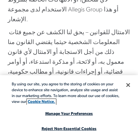
لأي شخص، أو الانتهاكات الخاصة بشروط
الاستخدام لدى مجموعة Allegis Group أو هذا
الإشعار.
الامتثال للقوانين – يحق لنا الكشف عن جميع فئات
المعلومات الشخصية حيثما يقتضي القانون منا
ذلك من أجل الاستجابة أو الامتثال لأي قانون
معمول به، أو لائحة، أو مذكرة استدعاء، أو أوامر
قضائية، أو إجراءات قانونية، أو مطالب حكومية،
بما في ذلك الكشف عنها استجابة لأوامر السلطات
By using our site, you agree to the storing of cookies on your
device to enhance site navigation, analyze site usage and assist
العامة لتلبية متطلبات الأمن القومي أو إنفاذ
in our marketing efforts. To learn more about our use of cookies,
القانون. كما يحق لنا أيضًا الكشف عن معلوماتك
view our
Cookie Notice.
الشخصية عندما نختار إثبات أو ممارسة حقوقنا
Manage Your Preferences
القانونية أو الدفاع عنها أمام الدعاوى القانونية.
Reject Non-Essential Cookies
بموافقتك – يحق لنا الكشف عن أي من أو كل