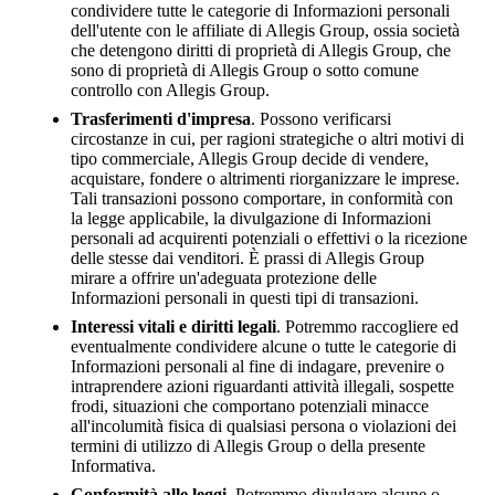
condividere tutte le categorie di Informazioni personali
dell'utente con le affiliate di Allegis Group, ossia società
che detengono diritti di proprietà di Allegis Group, che
sono di proprietà di Allegis Group o sotto comune
controllo con Allegis Group.
Trasferimenti d'impresa
. Possono verificarsi
circostanze in cui, per ragioni strategiche o altri motivi di
tipo commerciale, Allegis Group decide di vendere,
acquistare, fondere o altrimenti riorganizzare le imprese.
Tali transazioni possono comportare, in conformità con
la legge applicabile, la divulgazione di Informazioni
personali ad acquirenti potenziali o effettivi o la ricezione
delle stesse dai venditori. È prassi di Allegis Group
mirare a offrire un'adeguata protezione delle
Informazioni personali in questi tipi di transazioni.
Interessi vitali e diritti legali
. Potremmo raccogliere ed
eventualmente condividere alcune o tutte le categorie di
Informazioni personali al fine di indagare, prevenire o
intraprendere azioni riguardanti attività illegali, sospette
frodi, situazioni che comportano potenziali minacce
all'incolumità fisica di qualsiasi persona o violazioni dei
termini di utilizzo di Allegis Group o della presente
Informativa.
Conformità alle leggi
. Potremmo divulgare alcune o