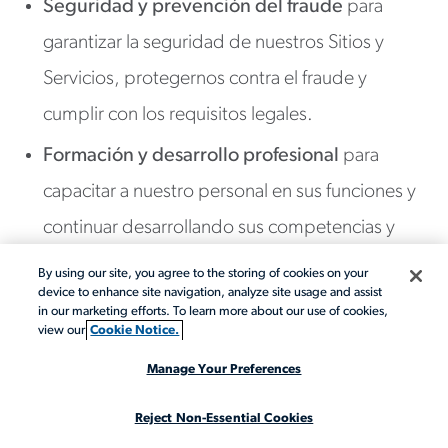
Seguridad y prevención del fraude
para
garantizar la seguridad de nuestros Sitios y
Servicios, protegernos contra el fraude y
cumplir con los requisitos legales.
Formación y desarrollo profesional
para
capacitar a nuestro personal en sus funciones y
continuar desarrollando sus competencias y
estándares profesionales.
By using our site, you agree to the storing of cookies on your
device to enhance site navigation, analyze site usage and assist
Cumplimiento de las leyes, acciones legales
in our marketing efforts. To learn more about our use of cookies,
view our
Cookie Notice.
y asesoramiento profesional
, incluido el
Manage Your Preferences
cumplimiento de todas las leyes y normativas y
el tratamiento de las acciones legales o la
Reject Non-Essential Cookies